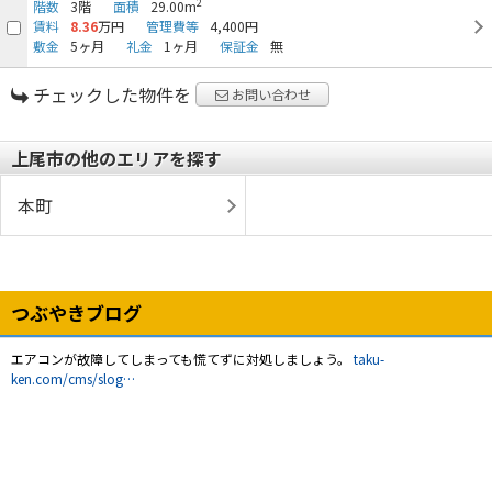
2
階数
3階
面積
29.00m
賃料
8.36
万円
管理費等
4,400円
敷金
5ヶ月
礼金
1ヶ月
保証金
無
チェックした物件を
お問い合わせ
上尾市の他のエリアを探す
本町
つぶやきブログ