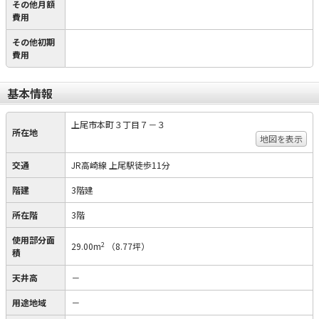
その他月額
費用
その他初期
費用
基本情報
上尾市本町３丁目７－３
所在地
地図を表示
交通
JR高崎線 上尾駅徒歩11分
階建
3階建
所在階
3階
使用部分面
2
29.00m
（8.77坪）
積
天井高
－
用途地域
－