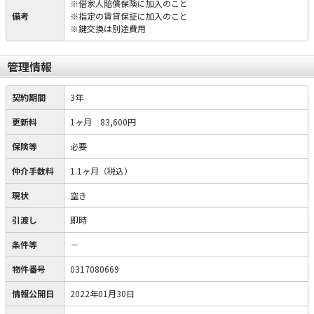
※借家人賠償保険に加入のこと
備考
※指定の賃貸保証に加入のこと
※鍵交換は別途費用
管理情報
契約期間
3年
更新料
1ヶ月 83,600円
保険等
必要
仲介手数料
1.1ヶ月（税込）
現状
空き
引渡し
即時
条件等
－
物件番号
0317080669
情報公開日
2022年01月30日