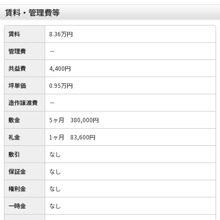
賃料・管理費等
賃料
8.36万円
管理費
－
共益費
4,400円
坪単価
0.95万円
造作譲渡費
－
敷金
5ヶ月 380,000円
礼金
1ヶ月 83,600円
敷引
なし
保証金
なし
権利金
なし
一時金
なし