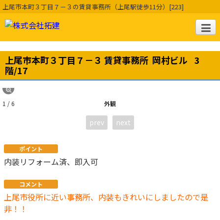
上尾市本町３丁目７－３の賃貸事務所（上尾駅徒歩11分）[223]
上尾市本町３丁目７－３ 賃貸事務所 岡村ビル
3
階/17
1 / 6
外観
prev
next
ポイント
内装リフォーム済、即入可
コメント
上尾市役所に近い事務所、内装もきれいにしましたので是
非！！